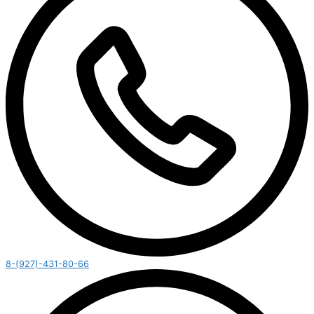
8-(927)-431-80-66